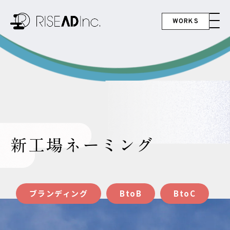
WORKS
新工場ネーミング
ブランディング
BtoB
BtoC