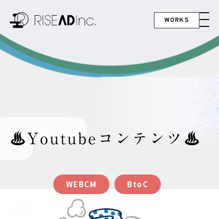
WORKS
♨Youtubeコンテンツ♨
WEBCM
BtoC