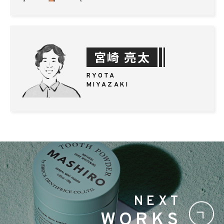
宮崎 亮太
RYOTA
MIYAZAKI
NEXT
WORKS