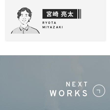
宮崎 亮太
RYOTA
MIYAZAKI
NEXT
WORKS