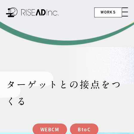
WORKS
ターゲットとの接点をつ
くる
WEBCM
BtoC